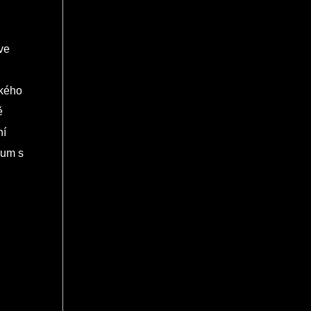
ve
ského
ě
ní
rum s